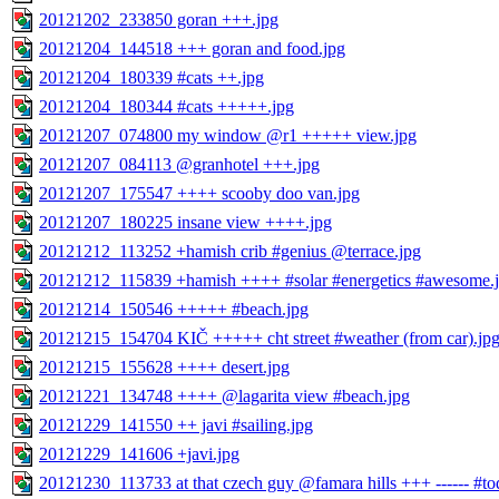
20121202_233850 goran +++.jpg
20121204_144518 +++ goran and food.jpg
20121204_180339 #cats ++.jpg
20121204_180344 #cats +++++.jpg
20121207_074800 my window @r1 +++++ view.jpg
20121207_084113 @granhotel +++.jpg
20121207_175547 ++++ scooby doo van.jpg
20121207_180225 insane view ++++.jpg
20121212_113252 +hamish crib #genius @terrace.jpg
20121212_115839 +hamish ++++ #solar #energetics #awesome.
20121214_150546 +++++ #beach.jpg
20121215_154704 KIČ +++++ cht street #weather (from car).jp
20121215_155628 ++++ desert.jpg
20121221_134748 ++++ @lagarita view #beach.jpg
20121229_141550 ++ javi #sailing.jpg
20121229_141606 +javi.jpg
20121230_113733 at that czech guy @famara hills +++ ------ #todo 