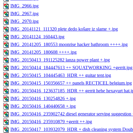
IMG_2966.jpg
IMG_2967.jpg
IMG_2970.jpg
IMG_20141121_111320 plete dedo košare iz slame +.jpg
IMG_20141124_160443.jpg
IMG_20141205_180553 moonrise hacker bathroom ++++.jpg
IMG_20141205_180608 ++++.jpg
IMG_20150413_191125282 lanza power plant +.jpg
IMG_20150414_184447613 ++ SQUATWORKING +gerrit.jpg
IMG_20150415_104445463_HDR ++ guitar tent.jpg
IMG_20150415_150356657 ++ panels RECTICEL belgium.jpg
IMG_20150416_123637185_HDR ++ gerrit hehe hexayurt hat.j
IMG_20150416_130254826 +.jpg
IMG_20150416_140440658 +.jpg
IMG_20150416_235902742 diesel generator serving suggestion 
IMG_20150416_235910879 +gerrit ++.jpg
IMG_20150417_103932079_HDR + dish cleaning system Double