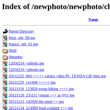
Index of /newphoto/newphoto/c
Name
Parent Directory
#exp_rgb_08.jpg
#space_rgb_02.jpg
0full/
0thumbs/
12050214 +alfredo.jpg
12050219 +alfredo.jpg
20111223_004 +++++ carsko +tilen PC TENDA GIF #me.jpg
20111229_141608 +++++.jpg
20121118_133828 goran biking ++++.jpg
20121120_231111 +goran +++ in @r1.jpg
20121123_142920 the street ++.jpg
20121124_214909 food cooking +++.jpg