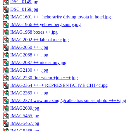
DSC_0149.jpg
DSC_0159.jpg
IMAG1601 +++ hehe strfry driving toyota in hotel.jpg
IMAG1966 ++ yellow berg sunny.jpg
IMAG1968 boxes ++.jpg
IMAG2002 ++ lab solar etc.jpg
IMAG2050 +++.jpg
IMAG2068 +++.jpg
IMAG2087 ++ nice sunny.jpg
IMAG2130 +++.jpg
IMAG2230 fire +alem +jon +++.jpg
IMAG2364 ++++ REPRESENTATIVE CHT4c.jpg
IMAG2369 +++.jpg
IMAG2373 wow amazing @calle.atras sunset photo ++++.jpg
IMAG2689.jpg
IMAG5455.jpg
IMAG5467.jpg
IMAG5468.jpg