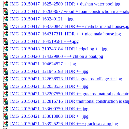
IMG_20150417_162542589_HDR + dushan water pool.jpg
IMG_20150417_162608677 wood + foam construction materials
IMG_20150417_163249121 +.jpg
IMG_20150417_163730847_HDR +++ mala farm and houses.j
IMG_20150417_164317311_HDR +++ nice mala house.jpg
IMG_20150417_164519581 +++.jpg
IMG_20150418_210743184_HDR hedgehog ++.jpg
IMG_20150420_174329860 +++ cht on a boat.jpg
IMG_20150421_104624527 ++.jpg
IMG_20150421_121945193_HDR ++.jpg
IMG_20150421_122636973_HDR la graciosa village ++.jpg
IMG_20150421_132033536_HDR ++.jpg
IMG_20150421_132207550_HDR ++ graciosa natural park entr
IMG_20150421_132816716_HDR traditional construction is stu
IMG_20150421_133600750_HDR ++.jpg
IMG_20150421_133613803_HDR ++.jpg
IMG_20150421_133925226_HDR +++ graciosa camp.jpg