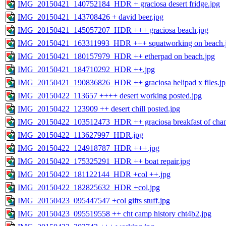
IMG_20150421_140752184_HDR + graciosa desert fridge.jpg
IMG_20150421_143708426 + david beer.jpg
IMG_20150421_145057207_HDR +++ graciosa beach.jpg
IMG_20150421_163311993_HDR +++ squatworking on beach.
IMG_20150421_180157979_HDR ++ etherpad on beach.jpg
IMG_20150421_184710292_HDR ++.jpg
IMG_20150421_190836826_HDR ++ graciosa helipad x files.jp
IMG_20150422_113657 ++++ desert working posted.jpg
IMG_20150422_123909 ++ desert chill posted.jpg
IMG_20150422_103512473_HDR ++ graciosa breakfast of cha
IMG_20150422_113627997_HDR.jpg
IMG_20150422_124918787_HDR +++.jpg
IMG_20150422_175325291_HDR ++ boat repair.jpg
IMG_20150422_181122144_HDR +col ++.jpg
IMG_20150422_182825632_HDR +col.jpg
IMG_20150423_095447547 +col gifts stuff.jpg
IMG_20150423_095519558 ++ cht camp history cht4b2.jpg