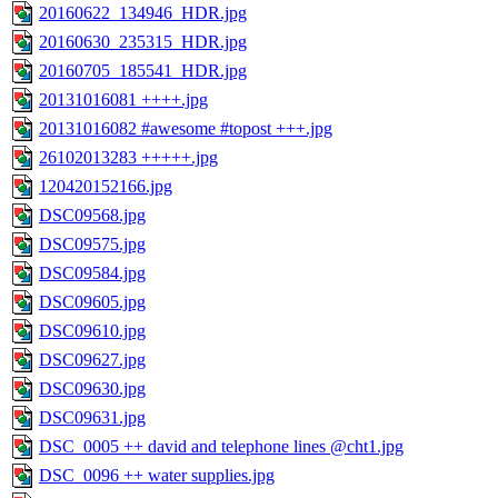
20160622_134946_HDR.jpg
20160630_235315_HDR.jpg
20160705_185541_HDR.jpg
20131016081 ++++.jpg
20131016082 #awesome #topost +++.jpg
26102013283 +++++.jpg
120420152166.jpg
DSC09568.jpg
DSC09575.jpg
DSC09584.jpg
DSC09605.jpg
DSC09610.jpg
DSC09627.jpg
DSC09630.jpg
DSC09631.jpg
DSC_0005 ++ david and telephone lines @cht1.jpg
DSC_0096 ++ water supplies.jpg