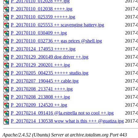
P_20170110_012028 +++.jpg
2017-
P_20170110_012038 ++++.jpg
2017-
P_20170110_025359 +++++.jpg
2017-
P_20170110_025553 ++ scavenging battery.jpg
2017-
P_20170110_030409 ++.jpg
2017-
P_20170110_032736 ++ gas prices @shell.jpg
2017-
P_20170124_174953 +++++.jpg
2017-
P_20170129_200149 dog driver ++.jpg
2017-
P_20170129_200201 +++.jpg
2017-
P_20170205_004235 +++++ studio.jpg
2017-
P_20170207_190445 ++ cable.jpg
2017-
P_20170208_213741 ++++.jpg
2017-
P_20170208_213808 +++.jpg
2017-
P_20170209_124520 ++.jpg
2017-
P_20170214_091416 @la.estrella not so cool ++.jpg
2017-
P_20170214_130538 wow what is this +++ @guatiza.jpg
2017-
Apache/2.4.52 (Ubuntu) Server at archive.totalism.org Port 443